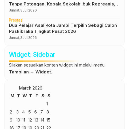
Tanpa Potongan, Kepala Sekolah Ibuk Repreanis,
S.Pd., M.Pd : PIP Hak Siswa, Tak Boleh Dipotong
Jumat,
3
Juli
2026
Prestasi
Dua Pelajar Asal Kota Jambi Terpilih Sebagi Calon
Paskibraka Tingkat Pusat 2026
Jumat,
3
Juli
2026
Widget: Sidebar
Silakan sesuaikan konten widget ini melalui menu
Tampilan → Widget
.
March 2026
M
T
W
T
F
S
S
1
2
3
4
5
6
7
8
9
10
11
12
13
14
15
16
17
18
19
20
21
22