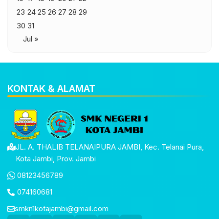
23
24
25
26
27
28
29
30
31
Jul »
KONTAK & ALAMAT
JL. A. THALIB TELANAIPURA JAMBI, Kec. Telanai Pura,
Kota Jambi, Prov. Jambi
08123456789
074160681
smkn1kotajambi@gmail.com