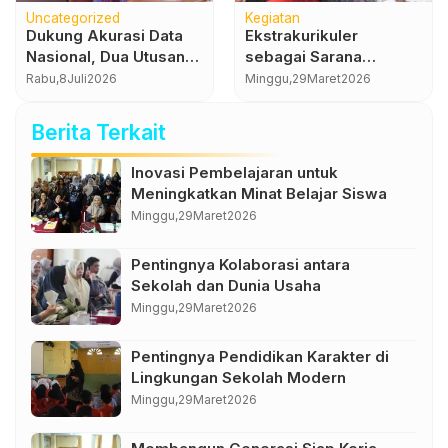
Uncategorized
Kegiatan
Dukung Akurasi Data
Ekstrakurikuler
Nasional, Dua Utusan
sebagai Sarana
SMKN 1 Kota Jambi Ikuti
Pengembangan Bakat
Rabu,
8
Juli
2026
Minggu,
29
Maret
2026
Pendampingan
dan Minat Siswa
“Ngibar” Sensus
Berita Terkait
Ekonomi 2026
Inovasi Pembelajaran untuk
Meningkatkan Minat Belajar Siswa
Minggu,
29
Maret
2026
Pentingnya Kolaborasi antara
Sekolah dan Dunia Usaha
Minggu,
29
Maret
2026
Pentingnya Pendidikan Karakter di
Lingkungan Sekolah Modern
Minggu,
29
Maret
2026