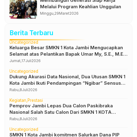
Membangun Generasi Siap Kerja
Melalui Program Keahlian Unggulan
Minggu,
29
Maret
2026
Berita Terbaru
Uncategorized
Keluarga Besar SMKN 1 Kota Jambi Mengucapkan
Selamat atas Pelantikan Bapak Umar My, S.E., M.E.
sebagai Kepala Dinas Pendidikan Provinsi Jambi
Jumat,
17
Juli
2026
Uncategorized
Dukung Akurasi Data Nasional, Dua Utusan SMKN 1
Kota Jambi Ikuti Pendampingan “Ngibar” Sensus
Ekonomi 2026
Rabu,
8
Juli
2026
Kegiatan
Prestasi
Pemprov Jambi Lepas Dua Calon Paskibraka
Nasional Salah Satu Calon Dari SMKN 1 KOTA
JAMBI
Rabu,
8
Juli
2026
Uncategorized
SMKN 1 Kota Jambi komitmen Salurkan Dana PIP