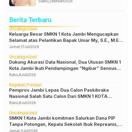
Sabtu,
28
Maret
2026
Berita Terbaru
Uncategorized
Keluarga Besar SMKN 1 Kota Jambi Mengucapkan
Selamat atas Pelantikan Bapak Umar My, S.E., M.E.
sebagai Kepala Dinas Pendidikan Provinsi Jambi
Jumat,
17
Juli
2026
Uncategorized
Dukung Akurasi Data Nasional, Dua Utusan SMKN 1
Kota Jambi Ikuti Pendampingan “Ngibar” Sensus
Ekonomi 2026
Rabu,
8
Juli
2026
Kegiatan
Prestasi
Pemprov Jambi Lepas Dua Calon Paskibraka
Nasional Salah Satu Calon Dari SMKN 1 KOTA
JAMBI
Rabu,
8
Juli
2026
Uncategorized
SMKN 1 Kota Jambi komitmen Salurkan Dana PIP
Tanpa Potongan, Kepala Sekolah Ibuk Repreanis,
S.Pd., M.Pd : PIP Hak Siswa, Tak Boleh Dipotong
Jumat,
3
Juli
2026