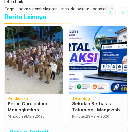
lebih baik.
Tags
inovasi pembelajaran
metode belajar
pendidikan
Berita Lainnya
Pendidikan
Teknologi
Peran Guru dalam
Sekolah Berbasis
Meningkatkan
Teknologi: Menjawab
Kompetensi Siswa
Tantangan Era Digital
Minggu,
29
Maret
2026
Minggu,
29
Maret
2026