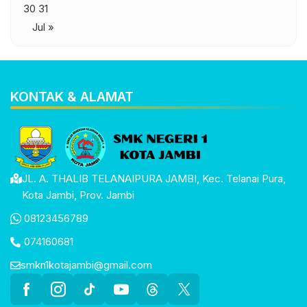
30
31
Jul »
KONTAK & ALAMAT
JL. A. THALIB TELANAIPURA JAMBI, Kec. Telanai Pura,
Kota Jambi, Prov. Jambi
08123456789
074160681
smkn1kotajambi@gmail.com