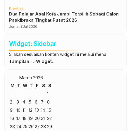
Prestasi
Dua Pelajar Asal Kota Jambi Terpilih Sebagi Calon
Paskibraka Tingkat Pusat 2026
Jumat,
3
Juli
2026
Widget: Sidebar
Silakan sesuaikan konten widget ini melalui menu
Tampilan → Widget
.
March 2026
M
T
W
T
F
S
S
1
2
3
4
5
6
7
8
9
10
11
12
13
14
15
16
17
18
19
20
21
22
23
24
25
26
27
28
29