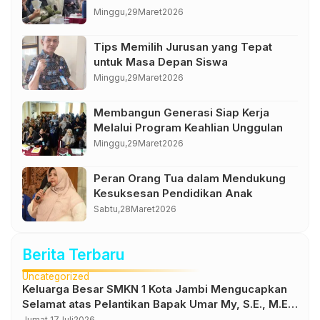
Minggu,
29
Maret
2026
Tips Memilih Jurusan yang Tepat
untuk Masa Depan Siswa
Minggu,
29
Maret
2026
Membangun Generasi Siap Kerja
Melalui Program Keahlian Unggulan
Minggu,
29
Maret
2026
Peran Orang Tua dalam Mendukung
Kesuksesan Pendidikan Anak
Sabtu,
28
Maret
2026
Berita Terbaru
Uncategorized
Keluarga Besar SMKN 1 Kota Jambi Mengucapkan
Selamat atas Pelantikan Bapak Umar My, S.E., M.E.
sebagai Kepala Dinas Pendidikan Provinsi Jambi
Jumat,
17
Juli
2026