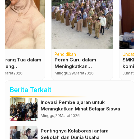
Uncategorized
Sekolah Modern
SMKN 1 Kota Jambi
Fasilitas Modern
komitmen Salurkan
Sekolah untuk
Dana PIP Tanpa
Mendukung
Jumat,
3
Juli
2026
Minggu,
29
Maret
2026
Potongan, Kepala
Pembelajaran
…
Sekolah Ibuk
Berkualitas
Berita Terkait
Repreanis, S.Pd., M.Pd
: PIP Hak Siswa, Tak
Inovasi Pembelajaran untuk
Boleh Dipotong
Meningkatkan Minat Belajar Siswa
Minggu,
29
Maret
2026
Pentingnya Kolaborasi antara
Sekolah dan Dunia Usaha