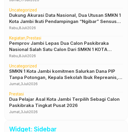
Uncategorized
Dukung Akurasi Data Nasional, Dua Utusan SMKN 1
Kota Jambi Ikuti Pendampingan “Ngibar” Sensus
Ekonomi 2026
Rabu,
8
Juli
2026
Kegiatan
Prestasi
Pemprov Jambi Lepas Dua Calon Paskibraka
Nasional Salah Satu Calon Dari SMKN 1 KOTA
JAMBI
Rabu,
8
Juli
2026
Uncategorized
SMKN 1 Kota Jambi komitmen Salurkan Dana PIP
Tanpa Potongan, Kepala Sekolah Ibuk Repreanis,
S.Pd., M.Pd : PIP Hak Siswa, Tak Boleh Dipotong
Jumat,
3
Juli
2026
Prestasi
Dua Pelajar Asal Kota Jambi Terpilih Sebagi Calon
Paskibraka Tingkat Pusat 2026
Jumat,
3
Juli
2026
Widget: Sidebar