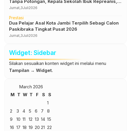
Tanpa Potongan, Kepala Sekolah Ibuk Repreanis,
S.Pd., M.Pd : PIP Hak Siswa, Tak Boleh Dipotong
Jumat,
3
Juli
2026
Prestasi
Dua Pelajar Asal Kota Jambi Terpilih Sebagi Calon
Paskibraka Tingkat Pusat 2026
Jumat,
3
Juli
2026
Widget: Sidebar
Silakan sesuaikan konten widget ini melalui menu
Tampilan → Widget
.
March 2026
M
T
W
T
F
S
S
1
2
3
4
5
6
7
8
9
10
11
12
13
14
15
16
17
18
19
20
21
22