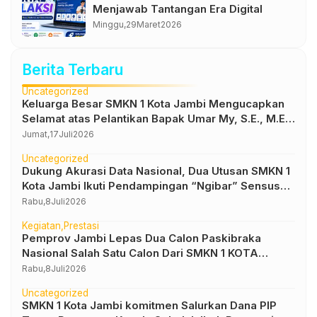
Menjawab Tantangan Era Digital
Minggu,
29
Maret
2026
Berita Terbaru
Uncategorized
Keluarga Besar SMKN 1 Kota Jambi Mengucapkan
Selamat atas Pelantikan Bapak Umar My, S.E., M.E.
sebagai Kepala Dinas Pendidikan Provinsi Jambi
Jumat,
17
Juli
2026
Uncategorized
Dukung Akurasi Data Nasional, Dua Utusan SMKN 1
Kota Jambi Ikuti Pendampingan “Ngibar” Sensus
Ekonomi 2026
Rabu,
8
Juli
2026
Kegiatan
Prestasi
Pemprov Jambi Lepas Dua Calon Paskibraka
Nasional Salah Satu Calon Dari SMKN 1 KOTA
JAMBI
Rabu,
8
Juli
2026
Uncategorized
SMKN 1 Kota Jambi komitmen Salurkan Dana PIP