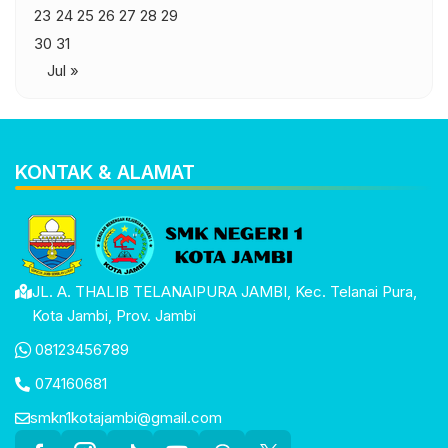
23
24
25
26
27
28
29
30
31
Jul »
KONTAK & ALAMAT
JL. A. THALIB TELANAIPURA JAMBI, Kec. Telanai Pura,
Kota Jambi, Prov. Jambi
08123456789
074160681
smkn1kotajambi@gmail.com