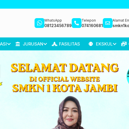
WhatsApp
Telepon
Alamat Em
08123456789
074160681
smkn1ko
ASI
JURUSAN
FASILITAS
EKSKUL