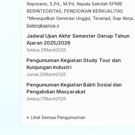
Repreanis, S.Pd., M.Pd. Kepala Sekolah SPMB
BERINTEGRITAS, PENDIDIKAN BERKUALITAS
“Mewujudkan Generasi Unggul, Terampil, Siap Kerj
UNTUK INFORMASI DAN PENDAFTARAN KUNJUNG
Selengkapnya »
LINK BERIKUT: https://spmb.disdik.jambiprov.go.id
Jadwal Ujian Akhir Semester Genap Tahun
Ajaran 2025/2026
Selasa,
31
Maret
2026
Pengumuman Kegiatan Study Tour dan
Kunjungan Industri
Jumat,
20
Maret
2026
Pengumuman Kegiatan Bakti Sosial dan
Pengabdian Masyarakat
Selasa,
17
Maret
2026
» Lihat Semua Pengumuman