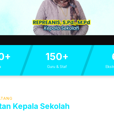
0+
150+
a
Guru & Staf
Ekstr
ATANG
an Kepala Sekolah