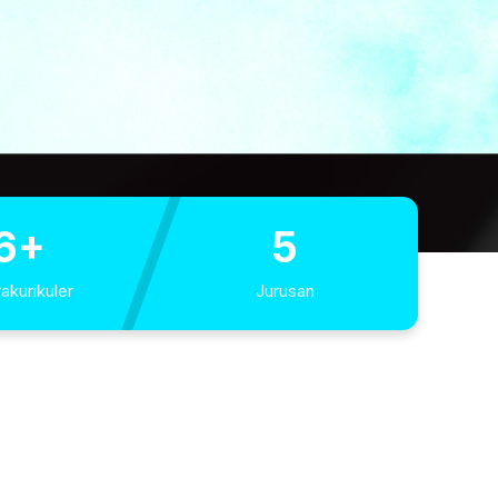
6+
5
akurikuler
Jurusan