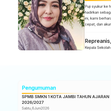
Puji syukur ke 
hadirkan sebaga
ini, kami berha
cepat, dan akur
Repreanis,
Kepala Sekolah
Pengumuman
SPMB SMKN 1 KOTA JAMBI TAHUN AJARAN
2026/2027
Sabtu,
6
Juni
2026