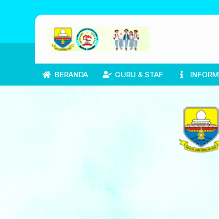
BERANDA
GURU & STAF
INFORM
SMKN
1
KOTA
JAMBI
|
Terampil,