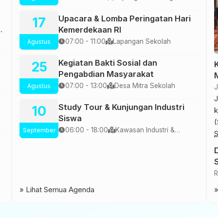
Multimedia
Upacara & Lomba Peringatan Hari
17
a”
Kemerdekaan RI
I
07:00 - 11:00
Lapangan Sekolah
Agustus
/
Kegiatan Bakti Sosial dan
25
Pengabdian Masyarakat
07:00 - 13:00
Desa Mitra Sekolah
Agustus
J
Study Tour & Kunjungan Industri
10
k
Siswa
(
06:00 - 18:00
Kawasan Industri &
September
p
S
Eduwisata
P
H
S
R
J
» Lihat Semua Agenda
»
b