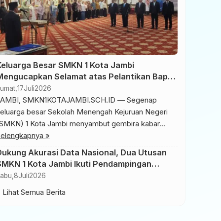
Keluarga Besar SMKN 1 Kota Jambi
Mengucapkan Selamat atas Pelantikan Bapak
Umar My, S.E., M.E. sebagai Kepala Dinas
umat,
17
Juli
2026
Pendidikan Provinsi Jambi
JAMBI, SMKN1KOTAJAMBI.SCH.ID — Segenap
eluarga besar Sekolah Menengah Kejuruan Negeri
SMKN) 1 Kota Jambi menyambut gembira kabar
elantikan pimpinan baru di lingkungan Dinas
elengkapnya »
endidikan Provinsi Jambi. Gubernur Jambi, H. Al
Dukung Akurasi Data Nasional, Dua Utusan
aris, secara resmi telah melantik Bapak Umar My,
SMKN 1 Kota Jambi Ikuti Pendampingan
.E., M.E. sebagai Kepala Dinas Pendidikan Provinsi
“Ngibar” Sensus Ekonomi 2026
abu,
8
Juli
2026
ambi yang baru pada Kamis malam, 16 Juli 2026,
 Lihat Semua Berita
ertempat […]