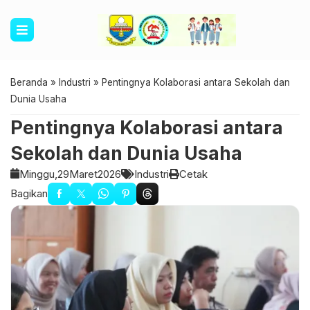
Beranda
»
Industri
»
Pentingnya Kolaborasi antara Sekolah dan
Dunia Usaha
Pentingnya Kolaborasi antara
Sekolah dan Dunia Usaha
Minggu,
29
Maret
2026
Industri
Cetak
Bagikan