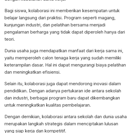
Bagi siswa, kolaborasi ini memberikan kesempatan untuk
belajar langsung dari praktisi. Program seperti magang,
kunjungan industri, dan pelatihan bersama menjadi
pengalaman berharga yang tidak dapat diperoleh hanya dari
teori.
Dunia usaha juga mendapatkan manfaat dari kerja sama ini,
yaitu memperoleh calon tenaga kerja yang sudah memiliki
keterampilan dasar. Hal ini dapat mengurangi biaya pelatihan
dan meningkatkan efisiensi.
Selain itu, kolaborasi juga dapat mendorong inovasi dalam
pendidikan. Dengan adanya pertukaran ide antara sekolah
dan industri, berbagai program baru dapat dikembangkan
untuk meningkatkan kualitas pembelajaran.
Dengan demikian, kolaborasi antara sekolah dan dunia usaha
merupakan langkah strategis dalam menciptakan lulusan
yang siap kerja dan kompetitif.