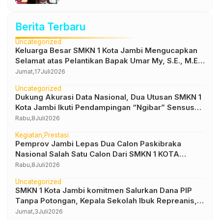
Berita Terbaru
Uncategorized
Keluarga Besar SMKN 1 Kota Jambi Mengucapkan
Selamat atas Pelantikan Bapak Umar My, S.E., M.E.
sebagai Kepala Dinas Pendidikan Provinsi Jambi
Jumat,
17
Juli
2026
Uncategorized
Dukung Akurasi Data Nasional, Dua Utusan SMKN 1
Kota Jambi Ikuti Pendampingan “Ngibar” Sensus
Ekonomi 2026
Rabu,
8
Juli
2026
Kegiatan
Prestasi
Pemprov Jambi Lepas Dua Calon Paskibraka
Nasional Salah Satu Calon Dari SMKN 1 KOTA
JAMBI
Rabu,
8
Juli
2026
Uncategorized
SMKN 1 Kota Jambi komitmen Salurkan Dana PIP
Tanpa Potongan, Kepala Sekolah Ibuk Repreanis,
S.Pd., M.Pd : PIP Hak Siswa, Tak Boleh Dipotong
Jumat,
3
Juli
2026